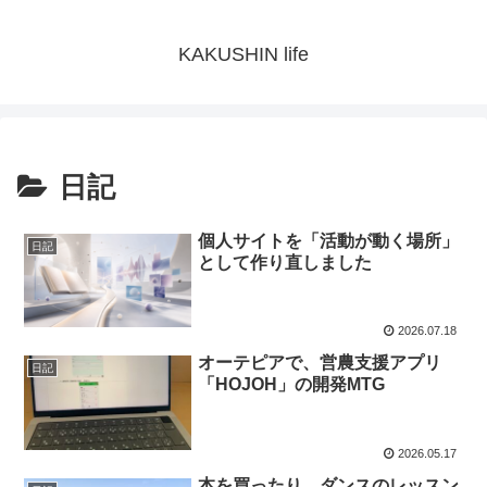
KAKUSHIN life
日記
個人サイトを「活動が動く場所」
日記
として作り直しました
2026.07.18
オーテピアで、営農支援アプリ
日記
「HOJOH」の開発MTG
2026.05.17
本を買ったり、ダンスのレッスン