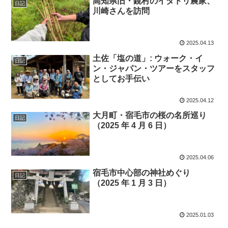
高知県旧・鏡村のイタドリ農家、
日記
川崎さんを訪問
2025.04.13
土佐「塩の道」: ウォーク・イ
日記
ン・ジャパン・ツアーをスタッフ
としてお手伝い
2025.04.12
大月町・宿毛市の桜の名所巡り
日記
（2025 年 4 月 6 日）
2025.04.06
宿毛市中心部の神社めぐり
日記
（2025 年 1 月 3 日）
2025.01.03