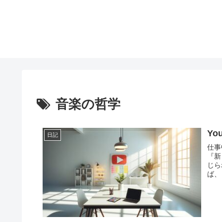
音楽の哲学
Yo
日記
仕事
『新
じら
ば、