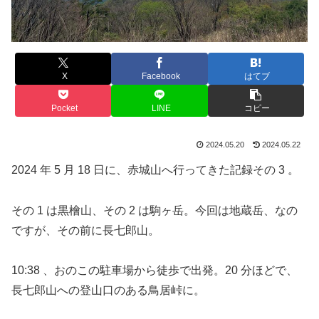
X
Facebook
はてブ
Pocket
LINE
コピー
2024.05.20
2024.05.22
2024 年 5 月 18 日に、赤城山へ行ってきた記録その 3 。
その 1 は黒檜山、その 2 は駒ヶ岳。今回は地蔵岳、なの
ですが、その前に長七郎山。
10:38 、おのこの駐車場から徒歩で出発。20 分ほどで、
長七郎山への登山口のある鳥居峠に。