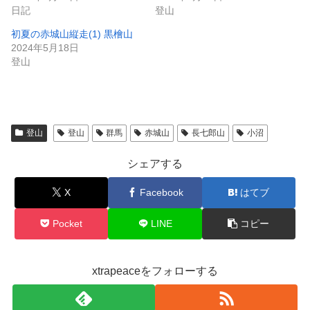
日記
登山
初夏の赤城山縦走(1) 黒檜山
2024年5月18日
登山
登山
登山
群馬
赤城山
長七郎山
小沼
シェアする
X
Facebook
はてブ
Pocket
LINE
コピー
xtrapeaceをフォローする