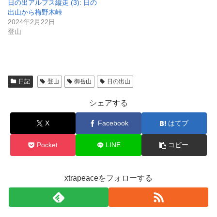
日の出アルプス縦走 (3): 日の
出山から梅野木峠
2024年2月22日
登山
日記
登山
御岳山
日の出山
シェアする
X
Facebook
はてブ
Pocket
LINE
コピー
xtrapeaceをフォローする