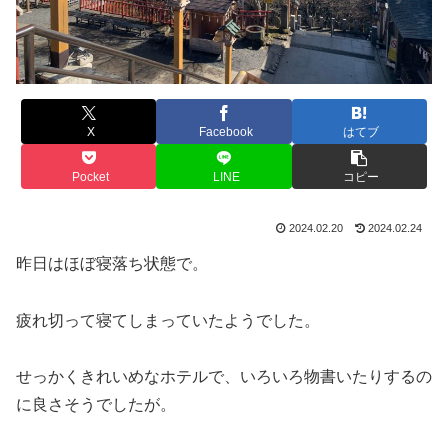
X
Facebook
はてブ
Pocket
LINE
コピー
2024.02.20
2024.02.24
昨日はほぼ寝落ち状態で。
疲れ切って寝てしまっていたようでした。
せっかくきれいめなホテルで、いろいろ物書いたりするの
に良さそうでしたが。