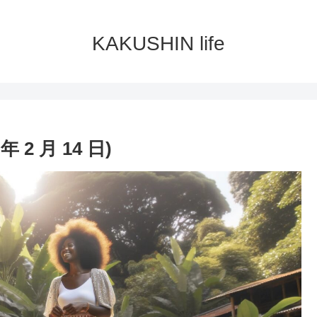
KAKUSHIN life
2 月 14 日)