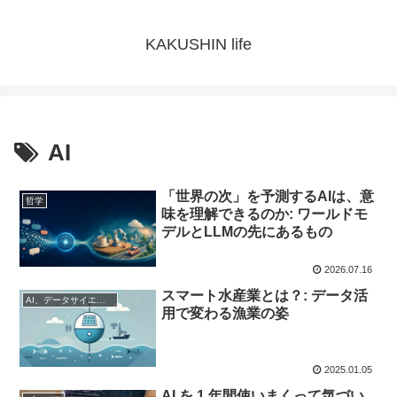
KAKUSHIN life
AI
「世界の次」を予測するAIは、意
哲学
味を理解できるのか: ワールドモ
デルとLLMの先にあるもの
2026.07.16
スマート水産業とは？: データ活
AI、データサイエンス
用で変わる漁業の姿
2025.01.05
AI を 1 年間使いまくって気づい