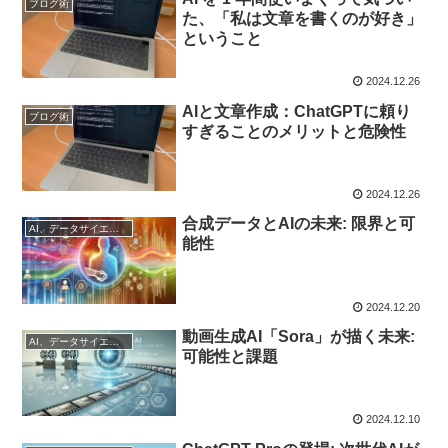
ブログ術
た、「私は文章を書くのが好き」
ということ
2024.12.26
AIと文章作成：ChatGPTに頼り
ブログ術
すぎることのメリットと危険性
2024.12.26
合成データとAIの未来: 限界と可
AI、データサイエンス
能性
2024.12.20
動画生成AI「Sora」が描く未来:
AI、データサイエンス
可能性と課題
2024.12.10