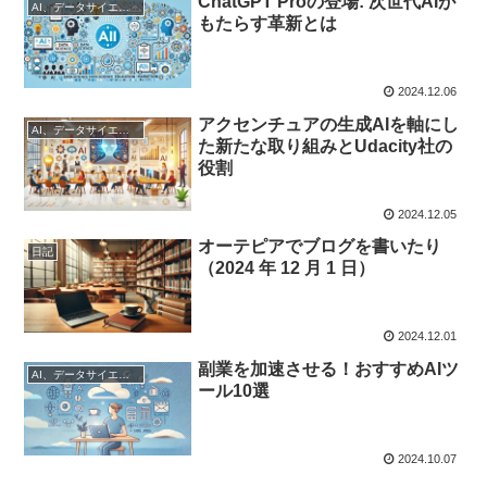
ChatGPT Proの登場: 次世代AIが
AI、データサイエンス
もたらす革新とは
2024.12.06
アクセンチュアの生成AIを軸にし
AI、データサイエンス
た新たな取り組みとUdacity社の
役割
2024.12.05
オーテピアでブログを書いたり
日記
（2024 年 12 月 1 日）
2024.12.01
副業を加速させる！おすすめAIツ
AI、データサイエンス
ール10選
2024.10.07