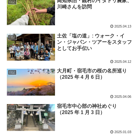
高知県旧・鏡村のイタドリ農家、
日記
川崎さんを訪問
2025.04.13
土佐「塩の道」: ウォーク・イ
日記
ン・ジャパン・ツアーをスタッフ
としてお手伝い
2025.04.12
大月町・宿毛市の桜の名所巡り
日記
（2025 年 4 月 6 日）
2025.04.06
宿毛市中心部の神社めぐり
日記
（2025 年 1 月 3 日）
2025.01.03