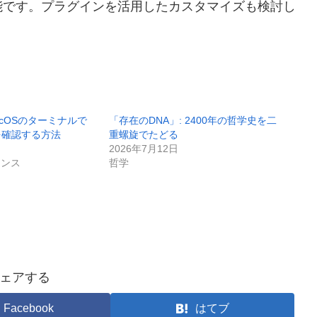
能です。プラグインを活用したカスタマイズも検討し
。
acOSのターミナルで
「存在のDNA」: 2400年の哲学史を二
を確認する方法
重螺旋でたどる
2026年7月12日
エンス
哲学
ェアする
Facebook
はてブ