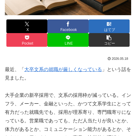
X
Facebook
はてブ
Pocket
LINE
コピー
2026.05.18
最近、「
大卒文系の就職が厳しくなっている
」という話を
見ました。
大手企業の新卒採用で、文系の採用枠が減っている。イン
フラ、メーカー、金融といった、かつて文系学生にとって
有力だった就職先でも、採用が理系寄り、専門職寄りにな
っている。営業職であっても、ただ人当たりが良いとか、
体力があるとか、コミュニケーション能力があるとか、そ