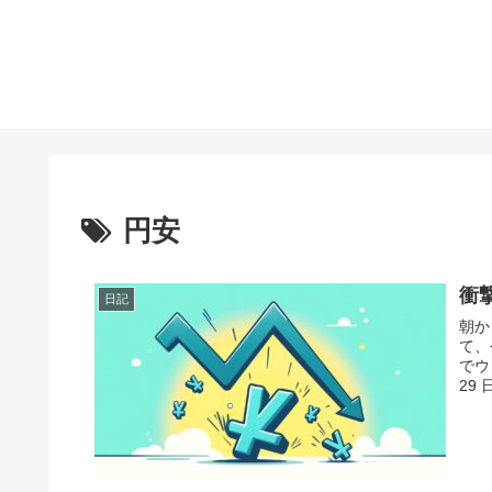
円安
衝撃
日記
朝か
て、
でウ
29 