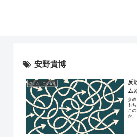
安野貴博
反
コラム・エッセイ
ム
参政
もち
この
か、